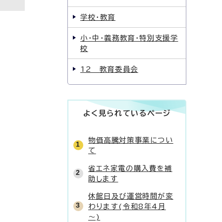
学校・教育
小・中・義務教育・特別支援学
校
12 教育委員会
よく見られているページ
物価高騰対策事業につい
て
省エネ家電の購入費を補
助します
休館日及び運営時間が変
わります(令和8年4月
～)