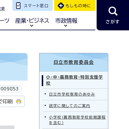
スマート窓口
もしもの時に
変更
ーツ
産業・ビジネス
市政情報
さがす
日立市教育委員会
小・中・義務教育・特別支援学
校
009853
日立市学校教育のあゆみ
で印刷
就学に関してのご案内
小学校（義務教育学校前期課程
を含む）