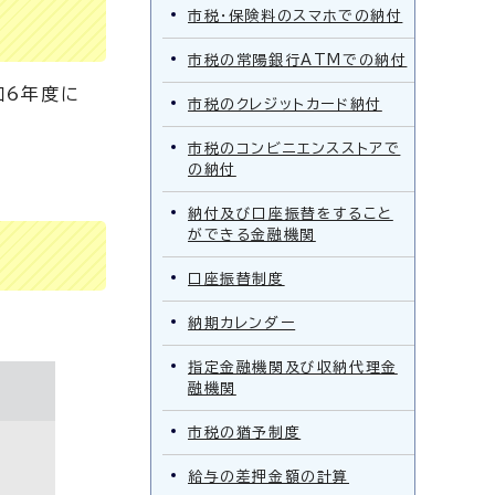
市税・保険料のスマホでの納付
市税の常陽銀行ATMでの納付
和6年度に
市税のクレジットカード納付
市税のコンビニエンスストアで
の納付
納付及び口座振替をすること
ができる金融機関
口座振替制度
納期カレンダー
指定金融機関及び収納代理金
融機関
市税の猶予制度
給与の差押金額の計算