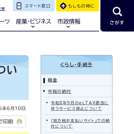
スマート窓口
もしもの時に
変更
ーツ
産業・ビジネス
市政情報
さがす
て
くらし・手続き
つい
税金
市税の納付
令和8年9月のeLTAX更改に
年6月10日
伴うサービス停止について
「地方税お支払いサイト」での納
で印刷
付について