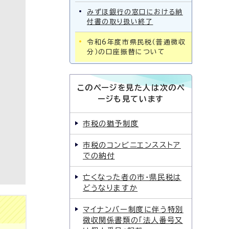
みずほ銀行の窓口における納
付書の取り扱い終了
令和6年度市県民税（普通徴収
分）の口座振替について
このページを見た人は次のペ
ージも見ています
市税の猶予制度
市税のコンビニエンスストア
での納付
亡くなった者の市・県民税は
どうなりますか
マイナンバー制度に伴う特別
徴収関係書類の「法人番号又