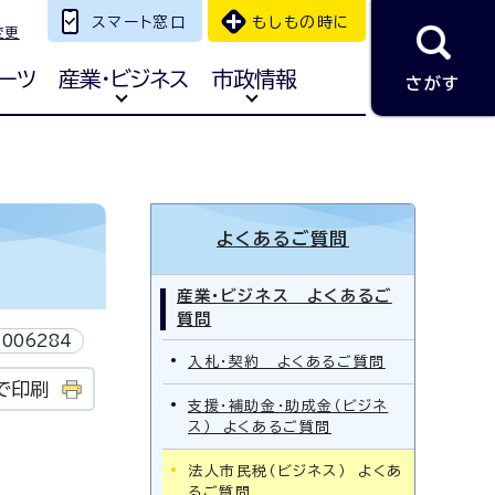
スマート窓口
もしもの時に
変更
ーツ
産業・ビジネス
市政情報
さがす
よくあるご質問
産業・ビジネス よくあるご
質問
006284
入札・契約 よくあるご質問
で印刷
支援・補助金・助成金（ビジネ
ス） よくあるご質問
法人市民税（ビジネス） よくあ
るご質問