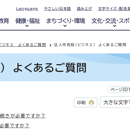
Language
やさしい日本語
読み上げ
文字サイズ・配色
教育
健康・福祉
まちづくり・環境
文化・交流・スポ
ビジネス よくあるご質問
法人市民税（ビジネス） よくあるご質問
） よくあるご質問
ページID1
大きな文字
印刷
手続きが必要ですか？
が必要ですか？