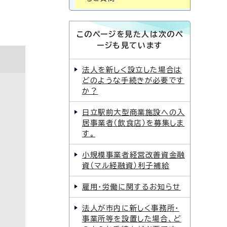
このページを見た人は次のペ
ージも見ています
法人を新しく設立した場合は
どのような手続きが必要です
か？
日立駅前大型商業施設への入
居事業者（飲食店）を募集しま
す。
小規模事業者経営改善資金融
資（マル経融資）利子補給
雇用・労働に関するお知らせ
法人が市内に新しく事務所・
事業所等を設置した場合、ど