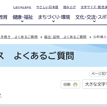
Language
やさしい日本語
読み上げ
文字サイズ・配色
教育
健康・福祉
まちづくり・環境
文化・交流・スポ
・手続き よくあるご質問
届出・証明 よくあるご質問
公的個人
ス よくあるご質問
ページID1
大きな文字
印刷
？