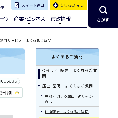
スマート窓口
もしもの時に
変更
ーツ
産業・ビジネス
市政情報
さがす
認証サービス よくあるご質問
よくあるご質問
くらし・手続き よくあるご質
問
005835
届出・証明 よくあるご質問
で印刷
戸籍に関する届出 よくあるご
質問
住所変更 よくあるご質問