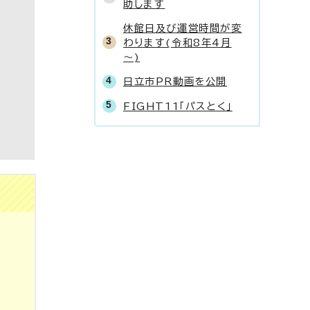
助します
休館日及び運営時間が変
わります(令和8年4月
～)
日立市PR動画を公開
FIGHT11「パスとく」