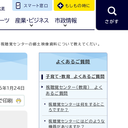
スマート窓口
もしもの時に
変更
ーツ
産業・ビジネス
市政情報
さがす
視聴覚センターの郷土映像資料について教えてくだい。
よくあるご質問
子育て・教育 よくあるご質問
視聴覚センター（教育） よく
年1月24日
あるご質問
で印刷
視聴覚センターは何をするとこ
ろですか？
視聴覚センターにはどのような
機器がありますか？