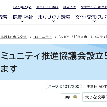
Language
やさしい日本語
読み上げ
文字サイズ・配色
教育
健康・福祉
まちづくり・環境
文化・交流・スポ
市民活動・市民交流
コミュニティ
【お知らせ】「日立市コミュニテ
コミュニティ推進協議会設立
します
ページID1017200
更新日 令和7
大きな文字
印刷