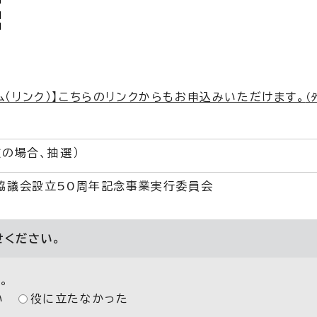
ム（リンク）】こちらのリンクからもお申込みいただけます。
（
数の場合、抽選）
協議会設立50周年記念事業実行委員会
せください。
。
い
役に立たなかった