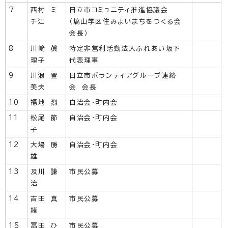
7
西村 ミ
日立市コミュニティ推進協議会
チ江
（塙山学区住みよいまちをつくる会
会長）
8
川﨑 眞
特定非営利活動法人ふれあい坂下
理子
代表理事
9
川浪 登
日立市ボランティアグループ連絡
美夫
会 会長
10
福地 烈
自治会・町内会
11
松尾 節
自治会・町内会
子
12
大場 勝
自治会・町内会
雄
13
及川 謙
市民公募
治
14
吉田 真
市民公募
緒
15
冨田 ひ
市民公募