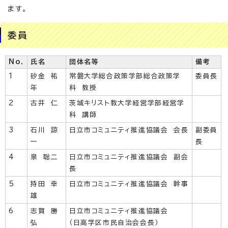
ます。
委員
No.
氏名
団体名等
備考
1
砂金 祐
常磐大学総合政策学部総合政策学
委員長
年
科 教授
2
古井 仁
茨城キリスト教大学経営学部経営学
科 講師
3
石川 諒
日立市コミュニティ推進協議会 会長
副委員
一
長
4
泉 聡二
日立市コミュニティ推進協議会 副会
長
5
持田 幸
日立市コミュニティ推進協議会 幹事
雄
6
志賀 勝
日立市コミュニティ推進協議会
弘
（日高学区市民自治会会長）