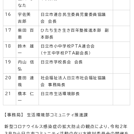
なた
16
宇佐美
日立市連合民生委員児童委員協議
吉郎
会 会長
17
柴田 百
ひたち生き生き百年塾推進本部 副
恵
本部長
18
鈴木 雄
日立市小中学校PTA連合会
一
（十王中学校PTA副会長）
19
内山 信
日立市学校長会 会長
弘
20
豊田 達
社会福祉法人日立市社会福祉協議
哉
会 事務局長
21
橋本 仁
日立市生活環境部長
一
【事務局】 生活環境部コミュニティ推進課
新型コロナウイルス感染症の拡大防止の観点により、令和2年
3月から日立市コミュニティ活動の在り方検討委員会の開催を