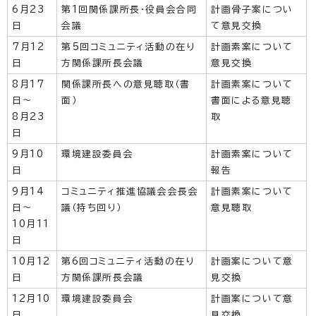
6月23
第1回関係課所長・役員会合同
計画骨子案につい
日
会議
て意見交換
7月12
第5回コミュニティ活動の在り
計画素案について
日
方関係課所長会議
意見交換
8月17
関係課所長への意見聴取（書
計画素案について
日～
面）
書面による意見聴
8月23
取
日
9月10
環境建設委員会
計画素案について
日
報告
9月14
コミュニティ推進協議会会長会
計画素案について
日～
議（持ち回り）
意見聴取
10月11
日
10月12
第6回コミュニティ活動の在り
計画案について意
日
方関係課所長会議
見交換
12月10
環境建設委員会
計画案について意
日
見交換