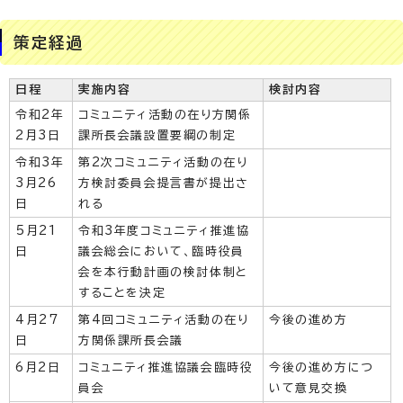
策定経過
日程
実施内容
検討内容
令和2年
コミュニティ活動の在り方関係
2月3日
課所長会議設置要綱の制定
令和3年
第2次コミュニティ活動の在り
3月26
方検討委員会提言書が提出さ
日
れる
5月21
令和3年度コミュニティ推進協
日
議会総会において、臨時役員
会を本行動計画の検討体制と
することを決定
4月27
第4回コミュニティ活動の在り
今後の進め方
日
方関係課所長会議
6月2日
コミュニティ推進協議会臨時役
今後の進め方につ
員会
いて意見交換