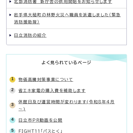
北部消防署 新庁舎の供用開始をお知らせします
岩手県大槌町の林野火災へ職員を派遣しました（緊急
消防援助隊）
日立消防の紹介
よく見られているページ
物価高騰対策事業について
省エネ家電の購入費を補助します
休館日及び運営時間が変わります(令和8年4月
～)
日立市PR動画を公開
FIGHT11「パスとく」