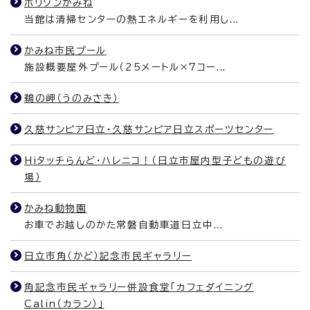
ホリゾンかみね
当館は清掃センターの熱エネルギーを利用し...
かみね市民プール
施設概要屋外プール（25メートル×7コー...
鵜の岬（うのみさき）
久慈サンピア日立・久慈サンピア日立スポーツセンター
Hiタッチらんど・ハレニコ！（日立市屋内型子どもの遊び
場）
かみね動物園
お車でお越しのかた常磐自動車道日立中...
日立市角（かど）記念市民ギャラリー
角記念市民ギャラリー併設食堂「カフェダイニング
Calin（カラン）」