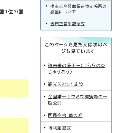
橋幸夫名誉館長追悼記帳所の
国1位の国
設置について
𠮷田正音楽記念館
このページを見た人は次のペ
ージも見ています
鵜来来の湯十王（うららのゆ
じゅうおう）
観光スポット施設
全国唯一！ウミウ捕獲場の一
般公開
国民宿舎 鵜の岬
博物館施設