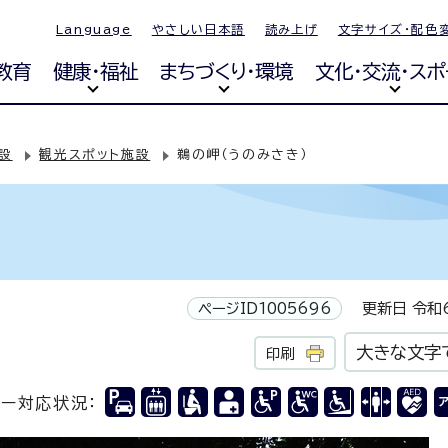
Language
やさしい日本語
読み上げ
文字サイズ・配色
教育
健康・福祉
まちづくり・環境
文化・交流・スポ
設
観光スポット施設
鵜の岬（うのみさき）
ページID1005696
更新日 令和6
大きな文字
印刷
リー対応状況：