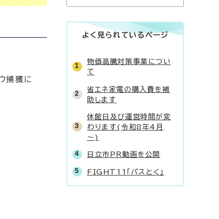
よく見られているページ
物価高騰対策事業につい
て
ウ捕獲に
省エネ家電の購入費を補
助します
休館日及び運営時間が変
わります(令和8年4月
～)
日立市PR動画を公開
FIGHT11「パスとく」