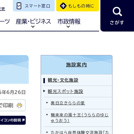
スマート窓口
もしもの時に
変更
ーツ
産業・ビジネス
市政情報
さがす
施設案内
観光・文化施設
観光スポット施設
年6月26日
奥日立きららの里
で印刷
鵜来来の湯十王（うららのゆじ
ゅうおう）
たかはら自然体験交流施設「た