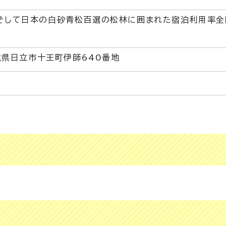
そして日本の白砂青松百選の松林に囲まれた宿泊利用率全
茨城県日立市十王町伊師640番地
2
4