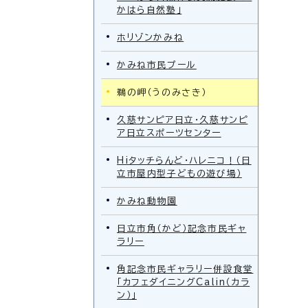
かはら自然塾」
ホリゾンかみね
かみね市民プール
鵜の岬（うのみさき）
久慈サンピア日立・久慈サンピ
ア日立スポーツセンター
Hiタッチらんど・ハレニコ！（日
立市屋内型子どもの遊び場）
かみね動物園
日立市角（かど）記念市民ギャ
ラリー
角記念市民ギャラリー併設食堂
「カフェダイニングCalin（カラ
ン）」