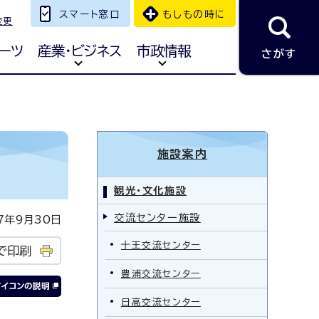
スマート窓口
もしもの時に
変更
ーツ
産業・ビジネス
市政情報
さがす
施設案内
観光・文化施設
交流センター施設
年9月30日
十王交流センター
で印刷
豊浦交流センター
日高交流センター