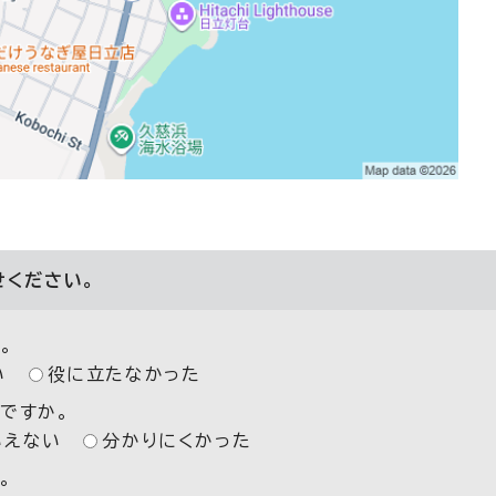
せください。
。
い
役に立たなかった
ですか。
いえない
分かりにくかった
。