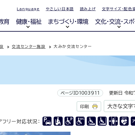
Language
やさしい日本語
読み上げ
文字サイズ・配色
教育
健康・福祉
まちづくり・環境
文化・交流・スポ
設
交流センター施設
大みか交流センター
ページID1003911
更新日 令和7
大きな文字
印刷
アフリー対応状況：