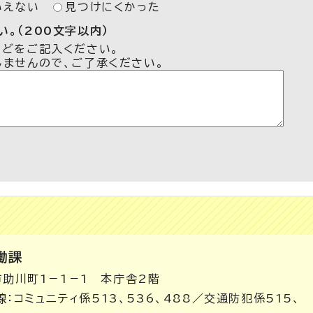
いえない
見つけにくかった
。（200文字以内）
などをご記入ください。
しませんので、ご了承ください。
働課
市助川町1－1－1 本庁舎2階
内線：コミュニティ係513、536、488／交通防犯係515、