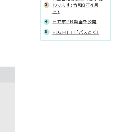
わります(令和8年4月
～)
日立市PR動画を公開
FIGHT11「パスとく」