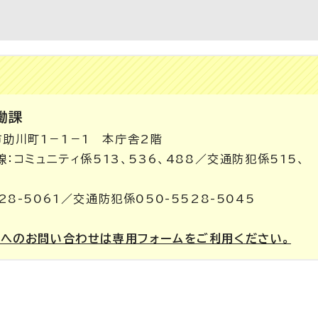
働課
市助川町1－1－1 本庁舎2階
内線：コミュニティ係513、536、488／交通防犯係515、
28-5061／交通防犯係050-5528-5045
課へのお問い合わせは専用フォームをご利用ください。