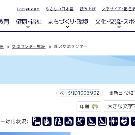
Language
やさしい日本語
読み上げ
文字サイズ・配色
教育
健康・福祉
まちづくり・環境
文化・交流・スポ
設
交流センター施設
成沢交流センター
ページID1003902
更新日 令和7
大きな文字
印刷
リー対応状況：