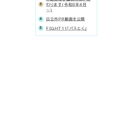
わります(令和8年4月
～)
日立市PR動画を公開
FIGHT11「パスとく」