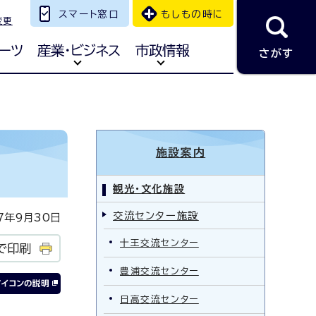
スマート窓口
もしもの時に
変更
ーツ
産業・ビジネス
市政情報
さがす
施設案内
観光・文化施設
交流センター施設
年9月30日
十王交流センター
で印刷
豊浦交流センター
日高交流センター