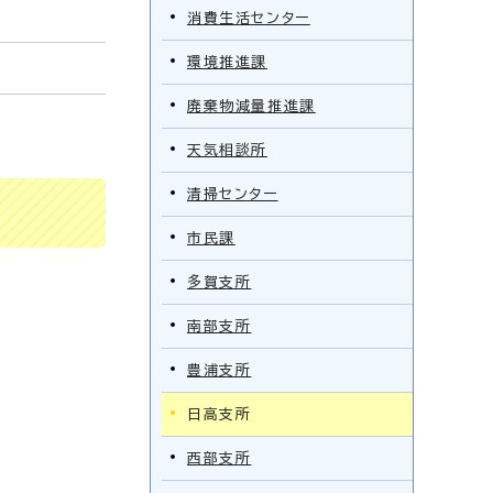
消費生活センター
環境推進課
廃棄物減量推進課
天気相談所
清掃センター
市民課
多賀支所
南部支所
豊浦支所
日高支所
西部支所