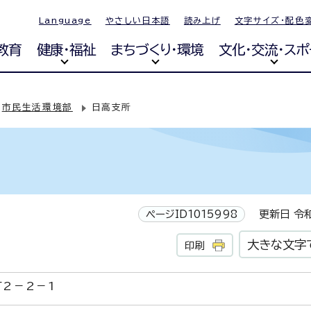
Language
やさしい日本語
読み上げ
文字サイズ・配色
教育
健康・福祉
まちづくり・環境
文化・交流・スポ
市民生活環境部
日高支所
ページID1015998
更新日 令和
大きな文字
印刷
2－2－1