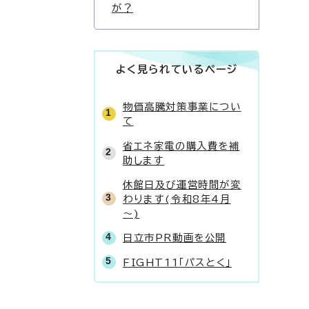
が？
よく見られているページ
物価高騰対策事業につい
て
省エネ家電の購入費を補
助します
休館日及び運営時間が変
わります(令和8年4月
～)
日立市PR動画を公開
FIGHT11「パスとく」