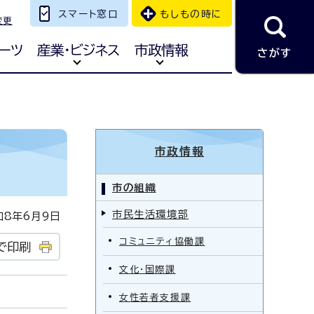
スマート窓口
もしもの時に
変更
ーツ
産業・ビジネス
市政情報
さがす
市政情報
市の組織
市民生活環境部
8年6月9日
コミュニティ協働課
で印刷
文化・国際課
女性若者支援課