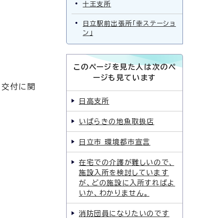
十王支所
日立駅前出張所「幸ステーショ
ン」
このページを見た人は次のペ
ージも見ています
の交付に関
日高支所
いばらきの地魚取扱店
日立市 環境都市宣言
在宅での介護が難しいので、
施設入所を検討しています
が、どの施設に入所すればよ
いか、わかりません。
消防団員になりたいのです