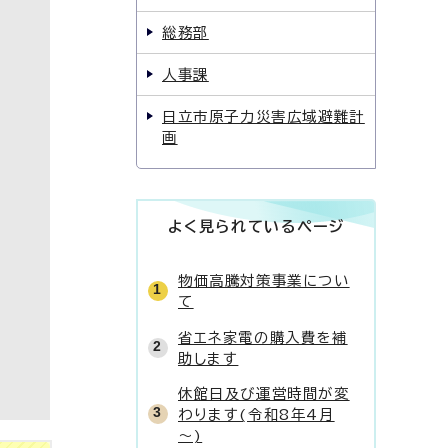
総務部
人事課
日立市原子力災害広域避難計
画
よく見られているページ
物価高騰対策事業につい
て
省エネ家電の購入費を補
助します
休館日及び運営時間が変
わります(令和8年4月
～)