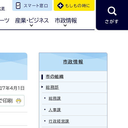
スマート窓口
もしもの時に
変更
ーツ
産業・ビジネス
市政情報
さがす
市政情報
市の組織
総務部
7年4月1日
総務課
で印刷
人事課
行政経営課