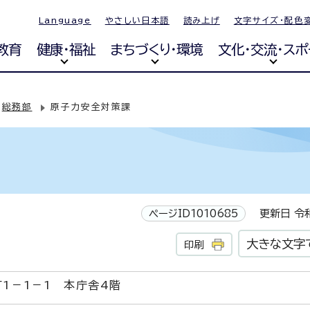
Language
やさしい日本語
読み上げ
文字サイズ・配色
教育
健康・福祉
まちづくり・環境
文化・交流・スポ
総務部
原子力安全対策課
ページID1010685
更新日 令和
大きな文字
印刷
1－1－1 本庁舎4階