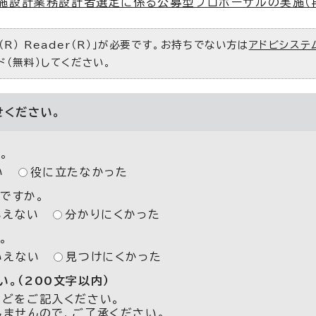
施設計業務設計者選定に係る公募型プロポーザルの実施（
R） Reader（R）」が必要です。お持ちでない方は
アドビシステ
ド（無料）してください。
せください。
。
い
役に立たなかった
ですか。
いえない
分かりにくかった
。
いえない
見つけにくかった
。（200文字以内）
などをご記入ください。
しませんので、ご了承ください。