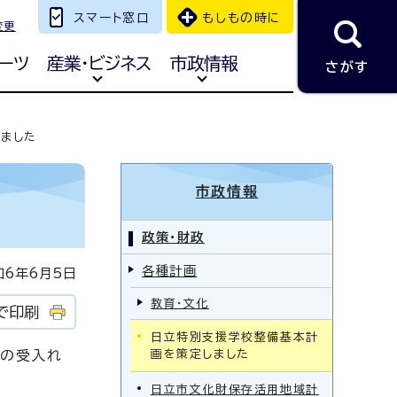
スマート窓口
もしもの時に
変更
ーツ
産業・ビジネス
市政情報
さがす
ました
市政情報
政策・財政
各種計画
6年6月5日
教育・文化
で印刷
日立特別支援学校整備基本計
徒の受入れ
画を策定しました
日立市文化財保存活用地域計