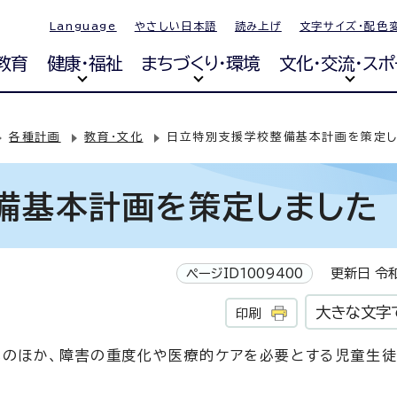
Language
やさしい日本語
読み上げ
文字サイズ・配色
教育
健康・福祉
まちづくり・環境
文化・交流・スポ
各種計画
教育・文化
日立特別支援学校整備基本計画を策定し
備基本計画を策定しました
ページID1009400
更新日 令和
大きな文字
印刷
化のほか、障害の重度化や医療的ケアを必要とする児童生