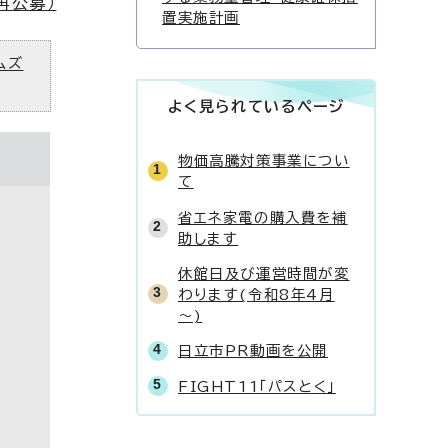
再公募）
置実施計画
ムズ
よく見られているページ
物価高騰対策事業につい
て
省エネ家電の購入費を補
助します
休館日及び運営時間が変
わります(令和8年4月
～)
日立市PR動画を公開
FIGHT11「パスとく」