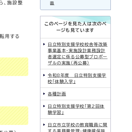
ら、施設整
画
このページを見た人は次のペ
ージも見ています
転用する
日立特別支援学校校舎等改築
事業基本・実施設計業務設計
者選定に係る公募型プロポー
ザルの実施（再公募）
令和8年度 日立特別支援学
校「体験入学」
各種計画
日立特別支援学校「第2回体
験学習」
日立市立学校の教育職員に関
する業務量管理・健康確保措