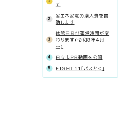
て
省エネ家電の購入費を補
助します
休館日及び運営時間が変
わります(令和8年4月
～)
日立市PR動画を公開
FIGHT11「パスとく」