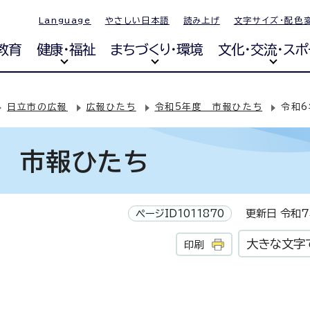
Language
やさしい日本語
読み上げ
文字サイズ・配色
教育
健康・福祉
まちづくり・環境
文化・交流・スポ
日立市の広報
広報ひたち
令和5年度 市報ひたち
令和6
号 市報ひたち
ページID1011870
更新日 令和7
大きな文字
印刷