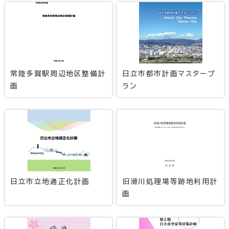
常陸多賀駅周辺地区整備計
日立市都市計画マスタープ
画
ラン
日立市立地適正化計画
旧滑川処理場等跡地利用計
画