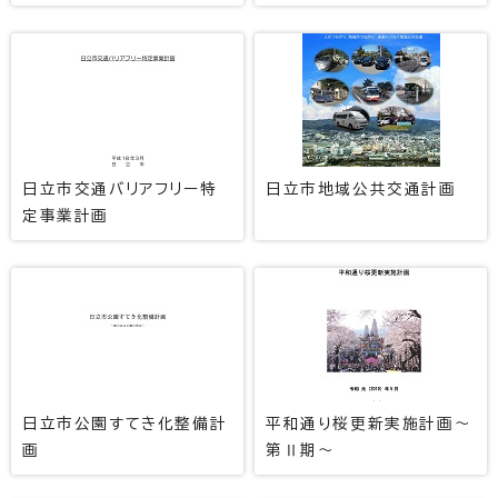
日立市交通バリアフリー特
日立市地域公共交通計画
定事業計画
日立市公園すてき化整備計
平和通り桜更新実施計画～
画
第Ⅱ期～