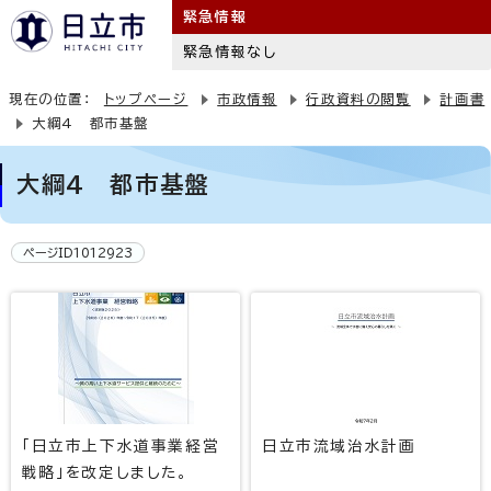
緊急情報
緊急情報なし
現在の位置：
トップページ
市政情報
行政資料の閲覧
計画書
大綱4 都市基盤
大綱4 都市基盤
ページID1012923
「日立市上下水道事業経営
日立市流域治水計画
戦略」を改定しました。