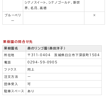
シナノスイート、シナノゴールド、新世
界、名月、高徳
ブルーベリ
×
ー
果樹園の問合せ先
果樹園名
森のリンゴ園（森田洋子）
所在地
〒311-0404 茨城県日立市下深荻町1584
電話
0294-59-0905
ファクス
同上
注文方法
ー
団体受入
可
駐車スペース
あり