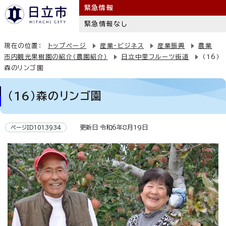
緊急情報
緊急情報なし
現在の位置：
トップページ
産業・ビジネス
産業振興
農業
市内観光果樹園の紹介（農園紹介）
日立中里フルーツ街道
（16）
森のリンゴ園
（16）森のリンゴ園
更新日 令和6年8月19日
ページID1013934