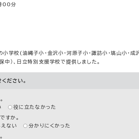
3時00分
小学校(油縄子小・金沢小・河原子小・諏訪小・塙山小・成
久保中）、日立特別支援学校で提供しました。
せください。
。
い
役に立たなかった
ですか。
いえない
分かりにくかった
。