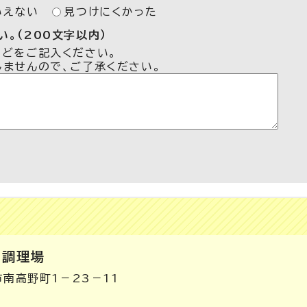
いえない
見つけにくかった
。（200文字以内）
などをご記入ください。
しませんので、ご了承ください。
同調理場
市南高野町1－23－11