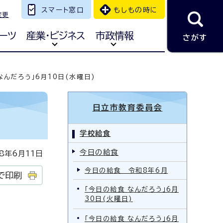
スマート窓口
もしもの時に
変更
ーツ
産業・ビジネス
市政情報
さがす
なんだろう」6月10日(水曜日)
日立市教育委員会
学校給食
今日の給食
年6月11日
今日の給食 令和8年6月
で印刷
「今日の給食 なんだろう」6月
30日(火曜日)
「今日の給食 なんだろう」6月