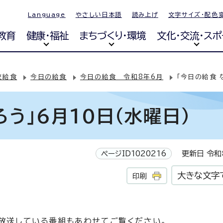
Language
やさしい日本語
読み上げ
文字サイズ・配色
教育
健康・福祉
まちづくり・環境
文化・交流・スポ
校給食
今日の給食
今日の給食 令和8年6月
「今日の給食 
ろう」6月10日(水曜日)
ページID1020216
更新日 令和8
大きな文字
印刷
ら放送している番組もあわせてご覧ください。