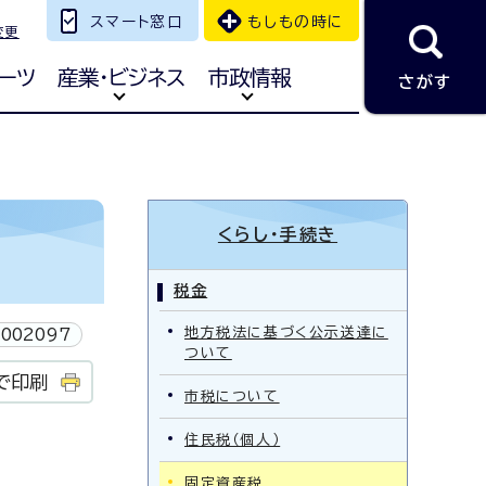
スマート窓口
もしもの時に
変更
ーツ
産業・ビジネス
市政情報
さがす
くらし・手続き
税金
地方税法に基づく公示送達に
002097
ついて
で印刷
市税について
住民税（個人）
固定資産税