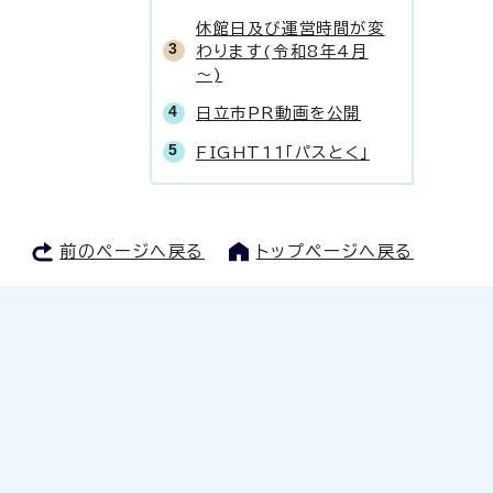
休館日及び運営時間が変
わります(令和8年4月
～)
日立市PR動画を公開
FIGHT11「パスとく」
前のページへ戻る
トップページへ戻る