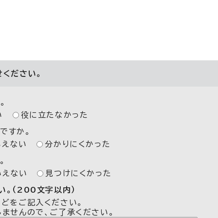
せください。
。
い
役に立たなかった
ですか。
いえない
分かりにくかった
。
いえない
見つけにくかった
。（200文字以内）
などをご記入ください。
しませんので、ご了承ください。