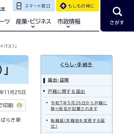
スマート窓口
もしもの時に
変更
ーツ
産業・ビジネス
市政情報
さがす
イパス）」
くらし・手続き
」
届出・証明
戸籍に関する届出
年11月25日
令和7年5月26日から戸籍に
で印刷
振り仮名が記載されます
いばらき新
転籍届（本籍地を変更する届
出）