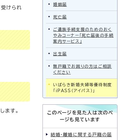
婚姻届
が受けられ
死亡届
ご遺族手続支援のためのおく
やみコーナー「死亡届後の手続
案内サービス」
出生届
無戸籍でお困りの方はご相談
ください
いばらき新婚夫婦等優待制度
「iPASS（アイパス）」
ルします。
このページを見た人は次のペ
ージも見ています
結婚・離婚に関する戸籍の届