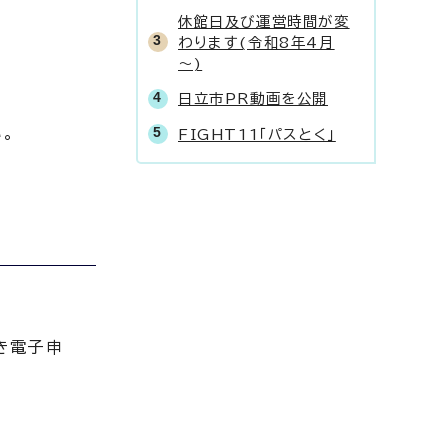
休館日及び運営時間が変
わります(令和8年4月
～)
日立市PR動画を公開
。
FIGHT11「パスとく」
き電子申