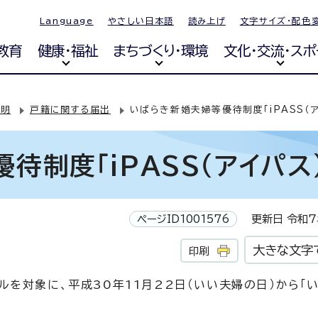
Language
やさしい日本語
読み上げ
文字サイズ・配色
教育
健康・福祉
まちづくり・環境
文化・交流・スポ
証明
戸籍に関する届出
いばらき新婚夫婦等優待制度「iPASS（ア
待制度「iPASS（アイパス）
ページID1001576
更新日 令和7
大きな文字
印刷
を対象に、平成30年11月22日（いい夫婦の日）から「