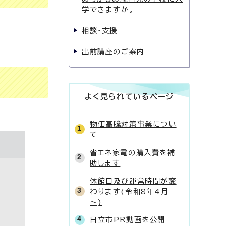
学できますか。
相談・支援
出前講座のご案内
よく見られているページ
物価高騰対策事業につい
て
省エネ家電の購入費を補
助します
休館日及び運営時間が変
わります(令和8年4月
～)
日立市PR動画を公開