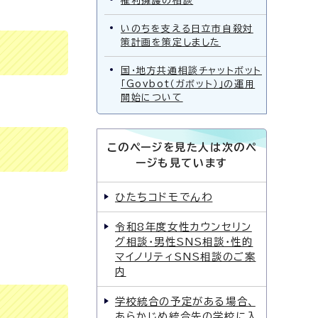
権利擁護の相談
いのちを支える日立市自殺対
策計画を策定しました
国・地方共通相談チャットボット
「Govbot（ガボット）」の運用
開始について
このページを見た人は次のペ
ージも見ています
ひたちコドモでんわ
令和8年度女性カウンセリン
グ相談・男性SNS相談・性的
マイノリティSNS相談のご案
内
学校統合の予定がある場合、
あらかじめ統合先の学校に入