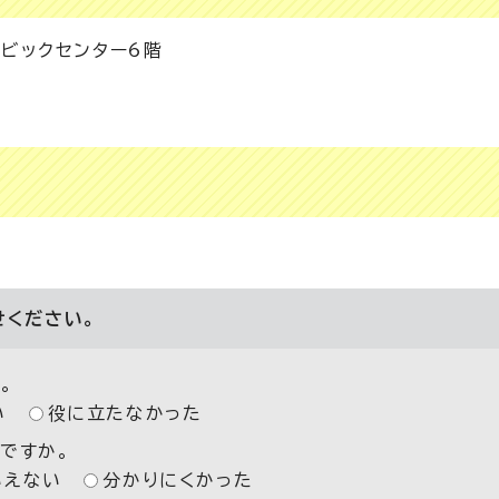
シビックセンター6階
せください。
。
い
役に立たなかった
ですか。
いえない
分かりにくかった