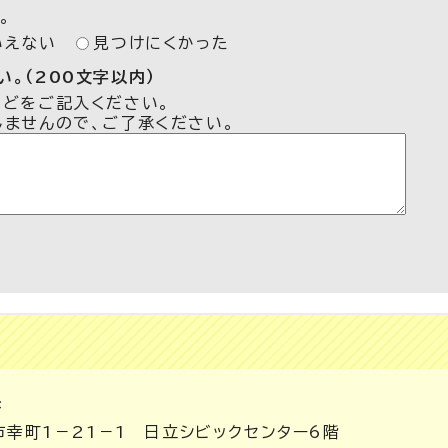
。
いえない
見つけにくかった
。（200文字以内）
などをご記入ください。
しませんので、ご了承ください。
課
市幸町1－21－1 日立シビックセンター6階