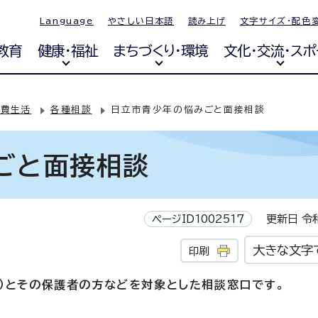
Language
やさしい日本語
読み上げ
文字サイズ・配色
教育
健康・福祉
まちづくり・環境
文化・交流・スポ
消費生活
各種相談
日立市青少年の悩みごと面接相談
ごと面接相談
ページID1002517
更新日 令和
大きな文字
印刷
満）とその保護者の方などを対象とした相談窓口です。