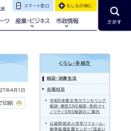
スマート窓口
もしもの時に
変更
ーツ
産業・ビジネス
市政情報
さがす
くらし・手続き
相談・消費生活
各種相談
7年4月1日
令和8年度女性カウンセリング
で印刷
相談・男性SNS相談・性的マイ
ノリティSNS相談のご案内
公益財団法人住宅リフォーム・
紛争処理支援センター「住まい