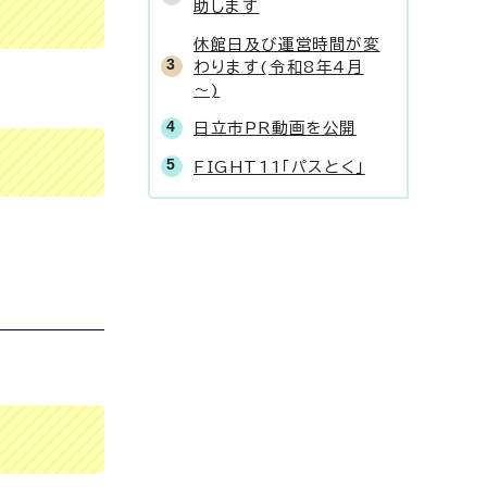
助します
休館日及び運営時間が変
わります(令和8年4月
～)
日立市PR動画を公開
FIGHT11「パスとく」