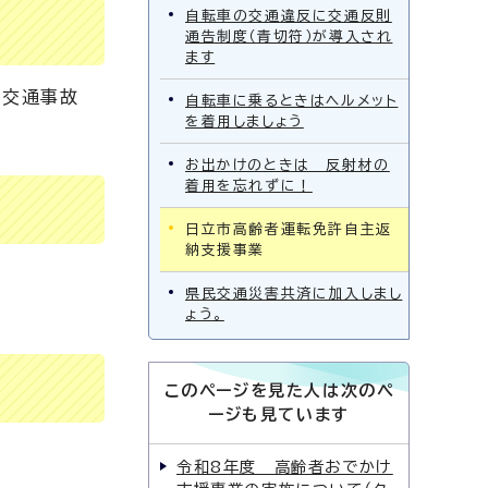
自転車の交通違反に交通反則
通告制度（青切符）が導入され
ます
、交通事故
自転車に乗るときはヘルメット
を着用しましょう
お出かけのときは 反射材の
着用を忘れずに！
日立市高齢者運転免許自主返
納支援事業
県民交通災害共済に加入しまし
ょう。
このページを見た人は次のペ
ージも見ています
令和8年度 高齢者おでかけ