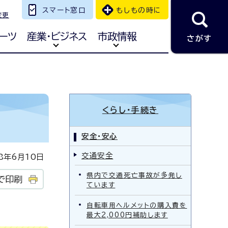
スマート窓口
もしもの時に
変更
ーツ
産業・ビジネス
市政情報
さがす
くらし・手続き
安全・安心
交通安全
年6月10日
県内で交通死亡事故が多発し
で印刷
ています
自転車用ヘルメットの購入費を
最大2,000円補助します