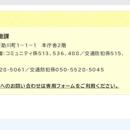
働課
市助川町1－1－1 本庁舎2階
内線：コミュニティ係513、536、488／交通防犯係515、
28-5061／交通防犯係050-5528-5045
課へのお問い合わせは専用フォームをご利用ください。