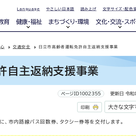
Language
やさしい日本語
読み上げ
文字サイズ・配色
教育
健康・福祉
まちづくり・環境
文化・交流・スポ
安心
交通安全
日立市高齢者運転免許自主返納支援事業
許自主返納支援事業
ページID1002355
更新日 令和8
大きな文字
印刷
に、市内路線バス回数券、タクシー券等を交付します。