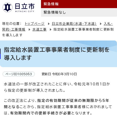
緊急情報
緊急情報なし
現在の位置：
トップページ
日立市企業局（水道・下水道）
入札・
契約・工事情報
水道工事
指定給水装置工事事業者制度に更新制
を導入します
指定給水装置工事事業者制度に更新制を
導入します
更新日 令和8年3月10日
ページID1005063
水道法の一部が改正されたことに伴い、令和元年10月1日か
ら指定の更新制が導入されました。
この改正法により、
指定の有効期間が従来の無期限から5年
間となる
ことから、指定給水装置工事事業者様におかれまして
は、
有効期間内での更新手続きが必要
となります。