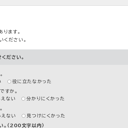
あります。
いください。
せください。
。
い
役に立たなかった
ですか。
いえない
分かりにくかった
。
いえない
見つけにくかった
。（200文字以内）