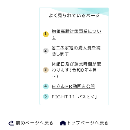
よく見られているページ
物価高騰対策事業につい
て
省エネ家電の購入費を補
助します
休館日及び運営時間が変
わります(令和8年4月
～)
日立市PR動画を公開
FIGHT11「パスとく」
前のページへ戻る
トップページへ戻る