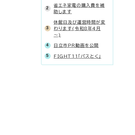
省エネ家電の購入費を補
助します
休館日及び運営時間が変
わります(令和8年4月
～)
日立市PR動画を公開
FIGHT11「パスとく」