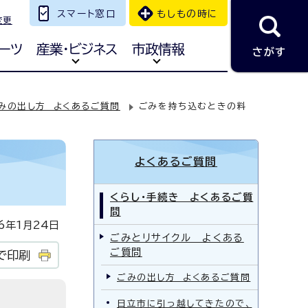
スマート窓口
もしもの時に
変更
ーツ
産業・ビジネス
市政情報
さがす
みの出し方 よくあるご質問
ごみを持ち込むときの料
よくあるご質問
くらし・手続き よくあるご質
問
年1月24日
ごみとリサイクル よくある
ご質問
で印刷
ごみの出し方 よくあるご質問
日立市に引っ越してきたので、