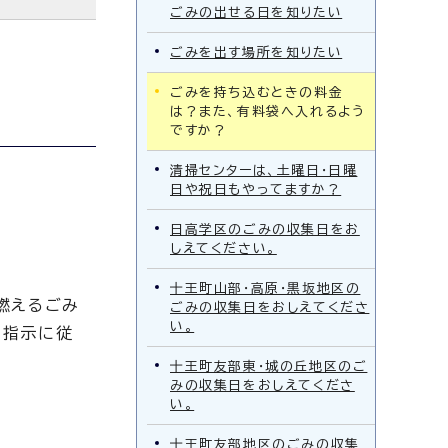
ごみの出せる日を知りたい
ごみを出す場所を知りたい
ごみを持ち込むときの料金
は？また、有料袋へ入れるよう
ですか？
清掃センターは、土曜日・日曜
日や祝日もやってますか？
日高学区のごみの収集日をお
しえてください。
十王町山部・高原・黒坂地区の
燃えるごみ
ごみの収集日をおしえてくださ
い。
の指示に従
十王町友部東・城の丘地区のご
みの収集日をおしえてくださ
い。
十王町友部地区のごみの収集