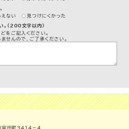
。
いえない
見つけにくかった
。（200文字以内）
などをご記入ください。
しませんので、ご了承ください。
市宮田町3414－4