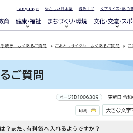
Language
やさしい日本語
読み上げ
文字サイズ・配色
教育
健康・福祉
まちづくり・環境
文化・交流・スポ
・手続き よくあるご質問
ごみとリサイクル よくあるご質問
ご
あるご質問
ページID1006309
更新日 令和6
大きな文字
印刷
は？また、有料袋へ入れるようですか？