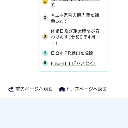
て
省エネ家電の購入費を補
助します
休館日及び運営時間が変
わります(令和8年4月
～)
日立市PR動画を公開
FIGHT11「パスとく」
前のページへ戻る
トップページへ戻る