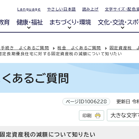
Language
やさしい日本語
読み上げ
文字サイズ・配色
教育
健康・福祉
まちづくり・環境
文化・交流・スポ
・手続き よくあるご質問
税金 よくあるご質問
固定資産税 
認定長期優良住宅に対する固定資産税の減額について知りたい
よくあるご質問
ページID1006228
更新日 令和
大きな文字
印刷
固定資産税の減額について知りたい