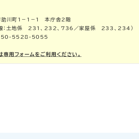
市助川町1－1－1 本庁舎2階
内線：土地係 231、232、736／家屋係 233、234）
50-5528-5055
は専用フォームをご利用ください。