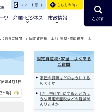
スマート窓口
もしもの時に
変更
ーツ
産業・ビジネス
市政情報
さがす
よくあるご質問
固定資産税 土地・家屋・償却資産 よ
固定資産税・家屋 よくある
ご質問
家屋の評価はどのようにする
6年4月1日
のですか
で印刷
「2世帯住宅」にするとどのよ
うな固定資産税などの軽減が
ありますか