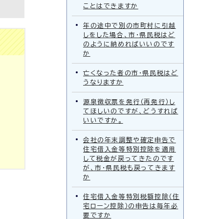
ことはできますか
年の途中で別の市町村に引越
しをした場合、市・県民税はど
のように納めればいいのです
か
亡くなった者の市・県民税はど
うなりますか
源泉徴収票を発行（再発行）し
てほしいのですが、どうすれば
いいですか。
会社の年末調整や確定申告で
住宅借入金等特別控除を適用
して税金が戻ってきたのです
が、市・県民税も戻ってきます
か
住宅借入金等特別税額控除（住
宅ローン控除）の申告は毎年必
要ですか