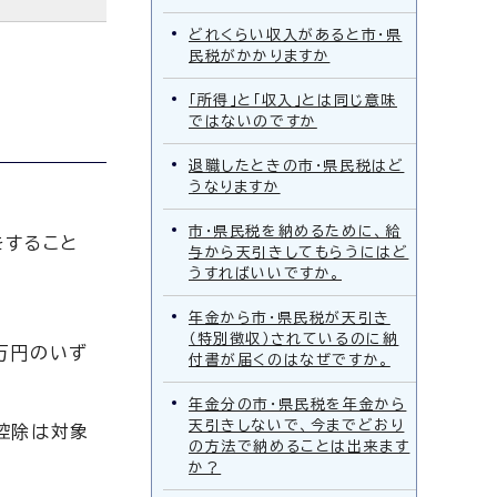
どれくらい収入があると市・県
民税がかかりますか
「所得」と「収入」とは同じ意味
ではないのですか
退職したときの市・県民税はど
うなりますか
市・県民税を納めるために、給
をすること
与から天引きしてもらうにはど
うすればいいですか。
年金から市・県民税が天引き
（特別徴収）されているのに納
万円のいず
付書が届くのはなぜですか。
年金分の市・県民税を年金から
天引きしないで、今までどおり
控除は対象
の方法で納めることは出来ます
か？