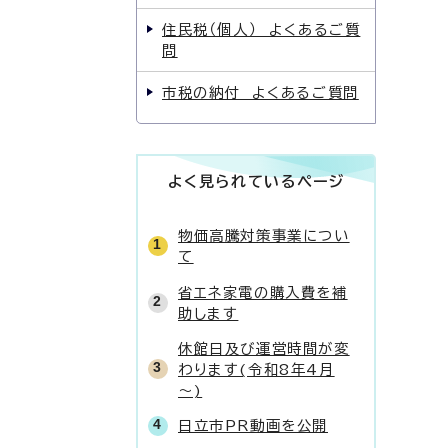
住民税（個人） よくあるご質
問
市税の納付 よくあるご質問
よく見られているページ
物価高騰対策事業につい
て
省エネ家電の購入費を補
助します
休館日及び運営時間が変
わります(令和8年4月
～)
日立市PR動画を公開