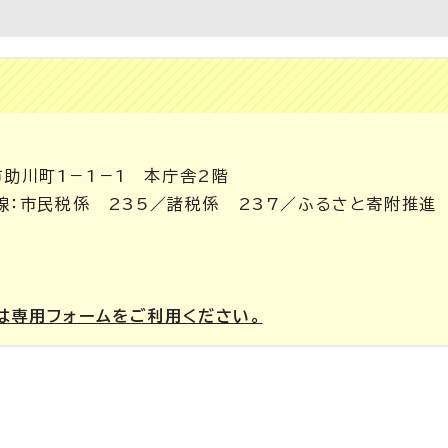
市助川町1－1－1 本庁舎2階
（内線：市民税係 235／諸税係 237／ふるさと寄附推進
は専用フォームをご利用ください。