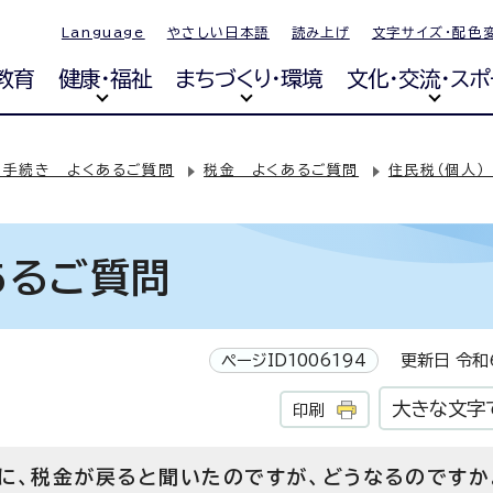
Language
やさしい日本語
読み上げ
文字サイズ・配色
教育
健康・福祉
まちづくり・環境
文化・交流・スポ
・手続き よくあるご質問
税金 よくあるご質問
住民税（個人）
あるご質問
ページID1006194
更新日 令和6
大きな文字
印刷
に、税金が戻ると聞いたのですが、どうなるのですか