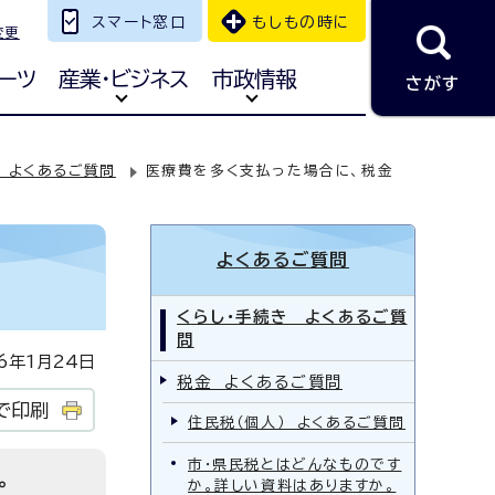
スマート窓口
もしもの時に
変更
ーツ
産業・ビジネス
市政情報
さがす
 よくあるご質問
医療費を多く支払った場合に、税金
よくあるご質問
くらし・手続き よくあるご質
問
年1月24日
税金 よくあるご質問
で印刷
住民税（個人） よくあるご質問
市・県民税とはどんなものです
。
か。詳しい資料はありますか。