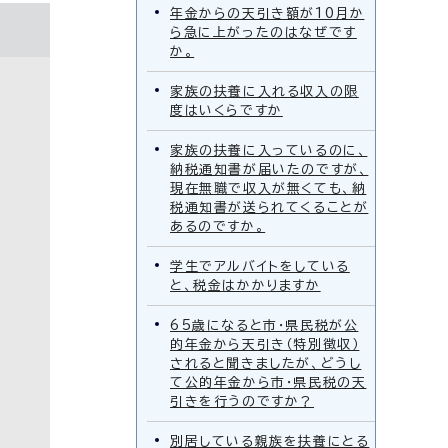
年金からの天引き額が10月か
ら急に上がったのはなぜです
か。
家族の扶養に入れる収入の限
度はいくらですか
家族の扶養に入っているのに、
納税通知書が届いたのですが、
現在無職で収入が無くても、納
税通知書が送られてくることが
あるのですか。
学生でアルバイトをしている
と、税金はかかりますか
65歳になると市・県民税が公
的年金から天引き（特別徴収）
されると聞きましたが、どうし
て公的年金から市・県民税の天
引きを行うのですか？
別居している親族を扶養にとる