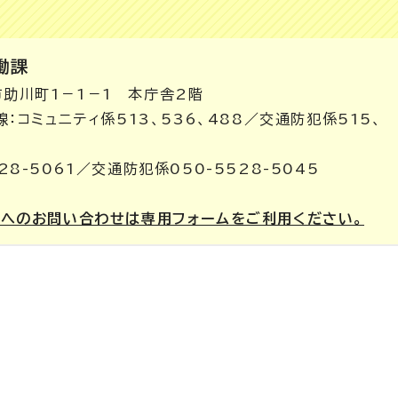
働課
市助川町1－1－1 本庁舎2階
内線：コミュニティ係513、536、488／交通防犯係515、
28-5061／交通防犯係050-5528-5045
課へのお問い合わせは専用フォームをご利用ください。