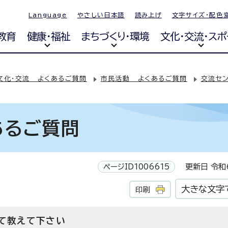
Language
やさしい日本語
読み上げ
文字サイズ・配色
教育
健康・福祉
まちづくり・環境
文化・交流・スポ
文化・交流 よくあるご質問
市民活動 よくあるご質問
交流セ
あるご質問
ページID1006615
更新日 令和6
大きな文字
印刷
て教えて下さい