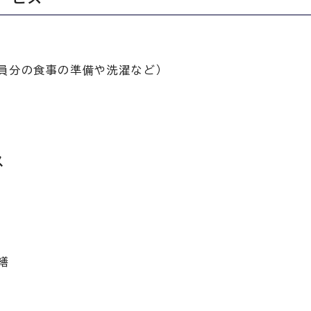
員分の食事の準備や洗濯など）
ス
繕