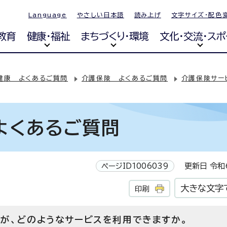
Language
やさしい日本語
読み上げ
文字サイズ・配色
教育
健康・福祉
まちづくり・環境
文化・交流・スポ
健康 よくあるご質問
介護保険 よくあるご質問
介護保険サー
よくあるご質問
ページID1006039
更新日 令和6
大きな文字
印刷
が、どのようなサービスを利用できますか。