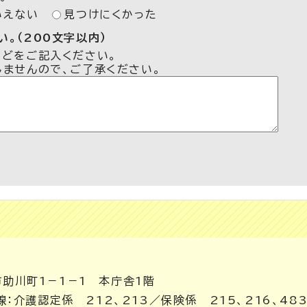
いえない
見つけにくかった
。（200文字以内）
などをご記入ください。
しませんので、ご了承ください。
市助川町1－1－1 本庁舎1階
内線：介護認定係 212、213／保険係 215、216、483