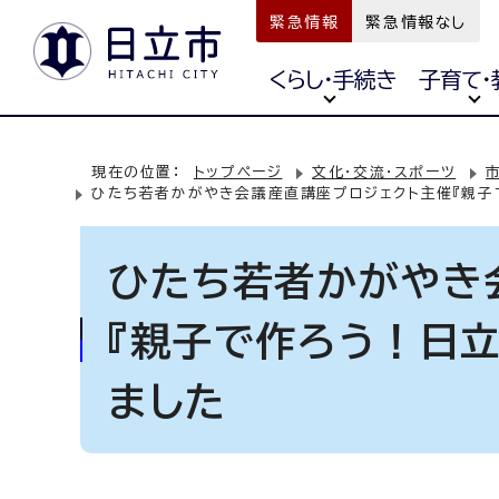
緊急情報
緊急情報なし
くらし・手続き
子育て・
現在の位置：
トップページ
文化・交流・スポーツ
ひたち若者かがやき会議産直講座プロジェクト主催『親子で
ひたち若者かがやき
『親子で作ろう！日立
ました