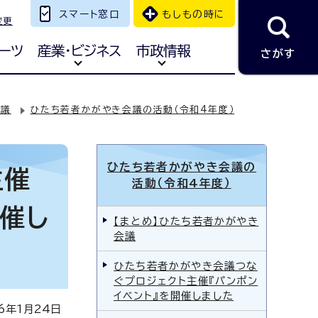
スマート窓口
もしもの時に
変更
ーツ
産業・ビジネス
市政情報
さがす
会議
ひたち若者かがやき会議の活動（令和4年度）
ひたち若者かがやき会議の
主催
活動（令和4年度）
開催し
【まとめ】ひたち若者かがやき
会議
ひたち若者かがやき会議つな
ぐプロジェクト主催『パンポン
イベント』を開催しました
年1月24日