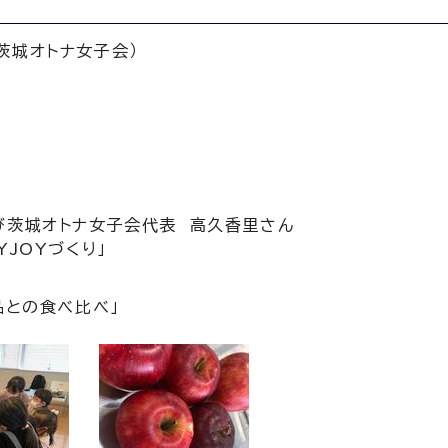
茨城オトナ女子会）
び茨城オトナ女子会代表 高久香里さん
JOYづくり」
品との食べ比べ」