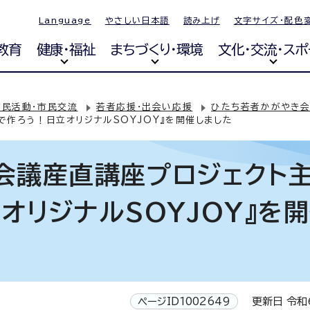
Language
やさしい日本語
読み上げ
文字サイズ・配色
教育
健康・福祉
まちづくり・環境
文化・交流・スポ
市民活動・市民交流
若者応援・出会い応援
ひたち若者かがやき
作ろう！日立オリジナルSOYJOY』を開催しました
会議産直講座プロジェクト
オリジナルSOYJOY』を
ページID1002649
更新日 令和6