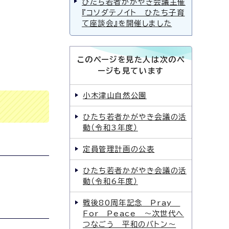
ひたち若者かがやき会議主催
『コソダテノイト ひたち子育
て座談会』を開催しました
このページを見た人は次のペ
ージも見ています
小木津山自然公園
ひたち若者かがやき会議の活
動（令和3年度）
定員管理計画の公表
ひたち若者かがやき会議の活
動（令和6年度）
戦後80周年記念 Pray
For Peace 〜次世代へ
つなごう 平和のバトン〜