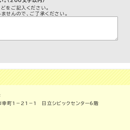
。（200文字以内）
などをご記入ください。
しませんので、ご了承ください。
課
市幸町1－21－1 日立シビックセンター6階