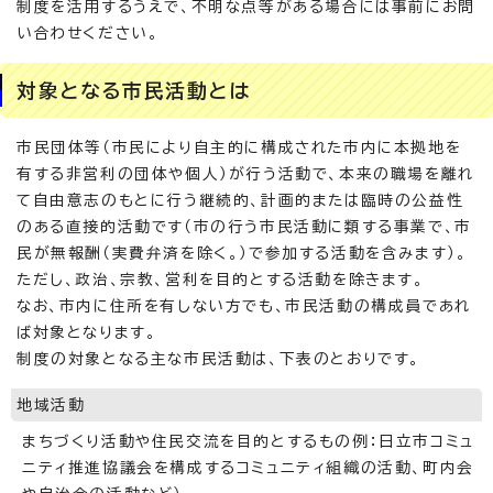
制度を活用するうえで、不明な点等がある場合には事前にお問
い合わせください。
対象となる市民活動とは
市民団体等（市民により自主的に構成された市内に本拠地を
有する非営利の団体や個人）が行う活動で、本来の職場を離れ
て自由意志のもとに行う継続的、計画的または臨時の公益性
のある直接的活動です（市の行う市民活動に類する事業で、市
民が無報酬（実費弁済を除く。）で参加する活動を含みます）。
ただし、政治、宗教、営利を目的とする活動を除きます。
なお、市内に住所を有しない方でも、市民活動の構成員であれ
ば対象となります。
制度の対象となる主な市民活動は、下表のとおりです。
地域活動
まちづくり活動や住民交流を目的とするもの例：日立市コミュ
ニティ推進協議会を構成するコミュニティ組織の活動、町内会