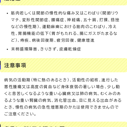
筋肉若しくは関節の慢性的な痛み又はこわばり（関節リウ
マチ、変形性関節症、腰痛症、神経痛、五十肩、打撲、捻挫
などの慢性期）、運動麻痺における筋肉のこわばり、冷え
性、胃腸機能の低下（胃がもたれる、腸にガスがたまるな
ど）、痔疾、病後回復期、疲労回復、健康増進
末梢循環障害、きりきず、皮膚乾燥症
注意事項
病気の活動期（特に熱のあるとき）、活動性の結核、進行した
悪性腫瘍又は高度の貧血など身体衰弱の著しい場合、少し動
くと息苦しくなるような重い心臓病又は肺の病気、むくみのあ
るような重い腎臓の病気、消化管出血、目に見える出血がある
とき、慢性の病気の急性増悪期のかたは使用できませんので
ご注意ください。