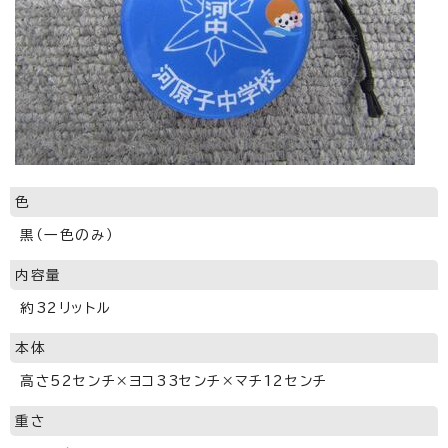
色
黒（一色のみ）
内容量
約32リットル
本体
高さ52センチ×ヨコ33センチ×マチ12センチ
重さ