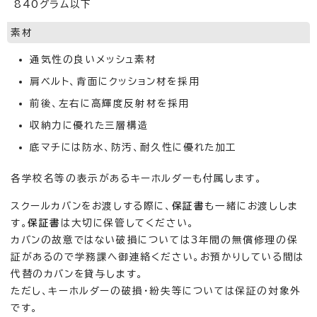
840グラム以下
素材
通気性の良いメッシュ素材
肩ベルト、背面にクッション材を採用
前後、左右に高輝度反射材を採用
収納力に優れた三層構造
底マチには防水、防汚、耐久性に優れた加工
各学校名等の表示があるキーホルダーも付属します。
スクールカバンをお渡しする際に、
保証書
も一緒にお渡ししま
す。
保証書
は大切に保管してください。
カバンの故意ではない破損については3年間の無償修理の保
証があるので学務課へ御連絡ください。お預かりしている間は
代替のカバンを貸与します。
ただし、キーホルダーの破損・紛失等については保証の対象外
です。