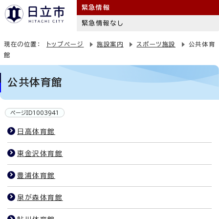
緊急情報
緊急情報なし
現在の位置：
トップページ
施設案内
スポーツ施設
公共体育
館
公共体育館
ページID1003941
日高体育館
東金沢体育館
豊浦体育館
泉が森体育館