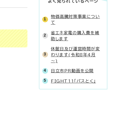
よく見られているページ
物価高騰対策事業につい
て
省エネ家電の購入費を補
助します
休館日及び運営時間が変
わります(令和8年4月
～)
日立市PR動画を公開
FIGHT11「パスとく」