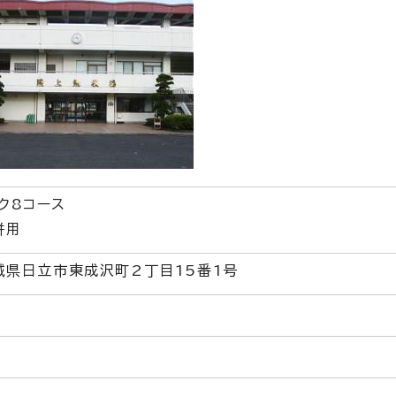
ク8コース
併用
茨城県日立市東成沢町2丁目15番1号
7