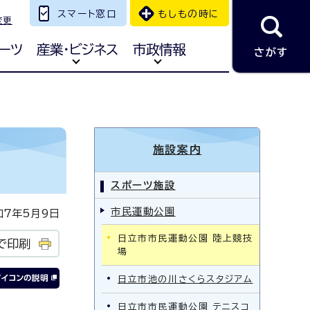
スマート窓口
もしもの時に
変更
ーツ
産業・ビジネス
市政情報
さがす
施設案内
スポーツ施設
市民運動公園
7年5月9日
日立市市民運動公園 陸上競技
で印刷
場
日立市池の川さくらスタジアム
日立市市民運動公園 テニスコ