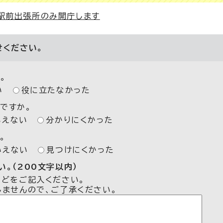
立駅前出張所のみ開庁します
せください。
。
い
役に立たなかった
ですか。
いえない
分かりにくかった
。
いえない
見つけにくかった
。（200文字以内）
などをご記入ください。
しませんので、ご了承ください。