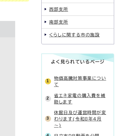
西部支所
南部支所
くらしに関する市の施設
よく見られているページ
物価高騰対策事業につい
て
省エネ家電の購入費を補
助します
休館日及び運営時間が変
わります(令和8年4月
～)
日立市PR動画を公開