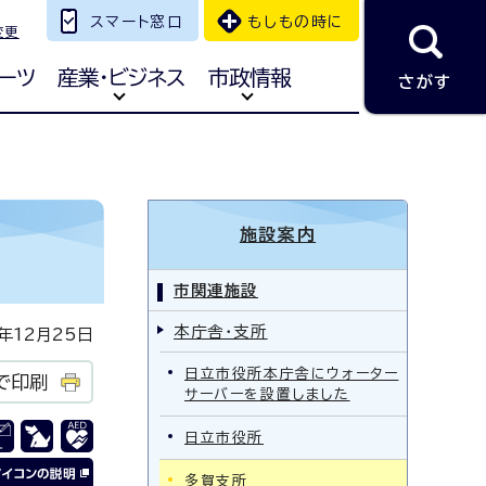
スマート窓口
もしもの時に
変更
ーツ
産業・ビジネス
市政情報
さがす
施設案内
市関連施設
本庁舎・支所
12月25日
日立市役所本庁舎にウォーター
で印刷
サーバーを設置しました
日立市役所
多賀支所