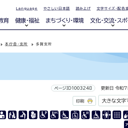
Language
やさしい日本語
読み上げ
文字サイズ・配色
教育
健康・福祉
まちづくり・環境
文化・交流・スポ
本庁舎・支所
多賀支所
ページID1003248
更新日 令和7年
大きな文字
印刷