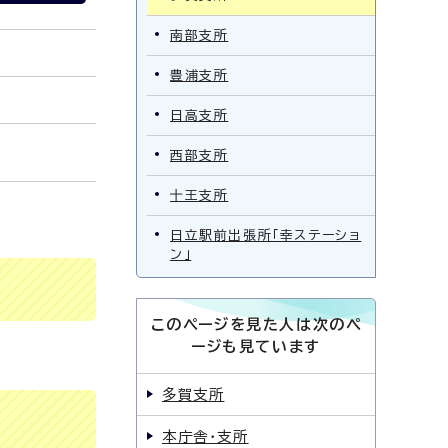
南部支所
豊浦支所
日高支所
西部支所
十王支所
日立駅前出張所「幸ステーショ
ン」
このページを見た人は次のペ
ージも見ています
多賀支所
本庁舎・支所