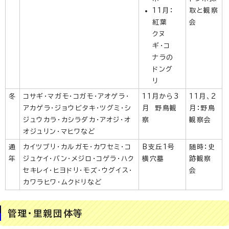
11月：
取と観察
紅葉
会
クヌ
ギ・コ
ナラの
ドング
リ
冬
コサギ・マガモ・コガモ・アオゲラ・
11月から3
11月、2
アカゲラ・ジョウビタキ・ツグミ・シ
月 野鳥観
月：野鳥
ジュウカラ・カシラダカ・アオジ・オ
察
観察会
オジュリン・マヒワなど
通
カイツブリ・カルガモ・カワセミ・コ
B支丘1号
随時：史
年
ジュケイ・バン・メジロ・コゲラ・ハク
横穴墓
跡観察
セキレイ・ヒヨドリ・モズ・ウグイス・
会
カワラヒワ・ムクドリなど
管理・里親団体等