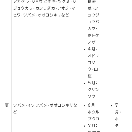
アカゲラ・ジョウビダキ・ツグミ・シ
福寿
ジュウカラ・カシラダカ・アオジ・マ
草・シ
ヒワ・ツバメ・オオヨシキリなど
ョウジ
ョウバ
カマ・
ホトケ
ノザ
4月：
オドリ
コソ
ウ・山
桜
5月：
クリン
ソウ
夏
ツバメ・イワツバメ・オオヨシキリな
6月：
7
ど
ホタル
月：
ブクロ
ホ
7月：
タ