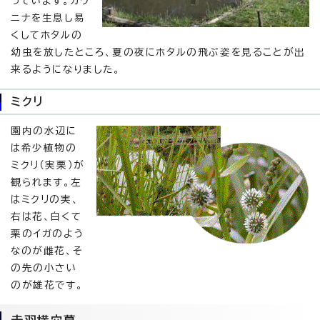
っています。カワ
ニナを生息し易
くしてホタルの
幼虫を放したところ、夏の夜にホタルの飛ぶ姿を見ることが出
来るようになりました。
ミクリ
園内の水辺に
は希少植物の
ミクリ（実栗）が
観られます。左
はミクリの実、
右は花、白くて
栗のイガのよう
なのが雌花、そ
の先の小さい
のが雄花です。