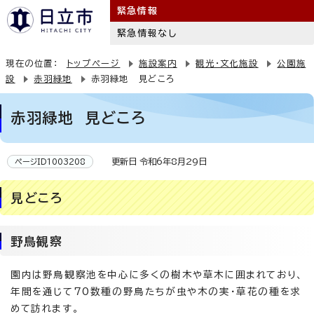
緊急情報
緊急情報なし
現在の位置：
トップページ
施設案内
観光・文化施設
公園施
設
赤羽緑地
赤羽緑地 見どころ
赤羽緑地 見どころ
更新日 令和6年8月29日
ページID1003208
見どころ
野鳥観察
園内は野鳥観察池を中心に多くの樹木や草木に囲まれており、
年間を通じて70数種の野鳥たちが虫や木の実・草花の種を求
めて訪れます。