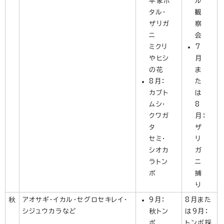
平家ホ
ル
タル・
観
ザリガ
察
ニ
会
ミクリ
7
やヒシ
月
の花
ま
8月：
た
カブト
は
ムシ・
8
クワガ
月：
タ
ザ
セミ・
リ
シオカ
ガ
ラトン
ニ
ボ
捕
り
秋
アオサギ・イカル・セグロセキレイ・
9月：
8月また
シジュウカラなど
秋トン
は9月：
ボ
トンボ採