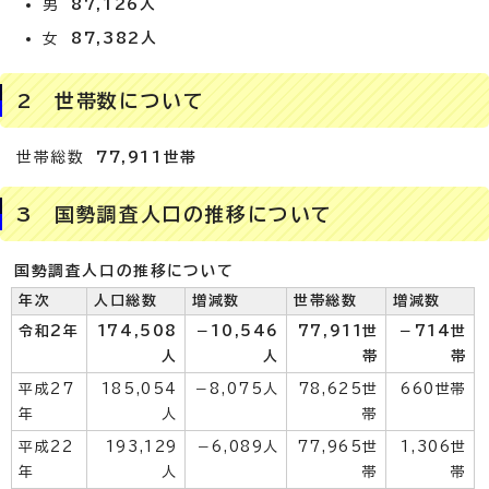
男
87,126人
女
87,382人
2 世帯数について
世帯総数
77,911世帯
3 国勢調査人口の推移について
国勢調査人口の推移について
年次
人口総数
増減数
世帯総数
増減数
令和2年
174,508
－10,546
77,911世
－714世
人
人
帯
帯
平成27
185,054
－8,075人
78,625世
660世帯
年
人
帯
平成22
193,129
－6,089人
77,965世
1,306世
年
人
帯
帯