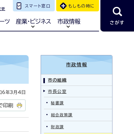
スマート窓口
もしもの時に
変更
ーツ
産業・ビジネス
市政情報
さがす
市政情報
市の組織
市長公室
6年3月4日
秘書課
で印刷
総合政策課
財政課