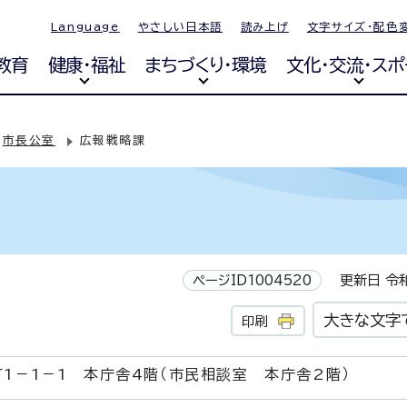
Language
やさしい日本語
読み上げ
文字サイズ・配色
教育
健康・福祉
まちづくり・環境
文化・交流・スポ
市長公室
広報戦略課
ページID1004520
更新日 令和
大きな文字
印刷
1－1－1 本庁舎4階（市民相談室 本庁舎2階）