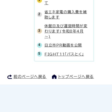
て
省エネ家電の購入費を補
助します
休館日及び運営時間が変
わります(令和8年4月
～)
日立市PR動画を公開
FIGHT11「パスとく」
前のページへ戻る
トップページへ戻る