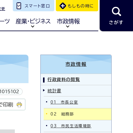
スマート窓口
もしもの時に
変更
ーツ
産業・ビジネス
市政情報
さがす
市政情報
行政資料の閲覧
統計書
1015102
01 市長公室
で印刷
02 総務部
03 市民生活環境部