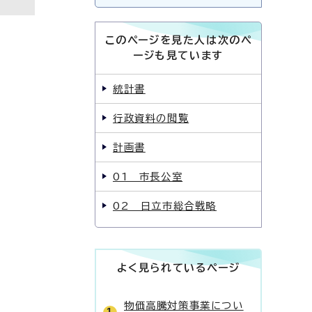
このページを見た人は次のペ
ージも見ています
統計書
行政資料の閲覧
計画書
01 市長公室
02 日立市総合戦略
よく見られているページ
物価高騰対策事業につい