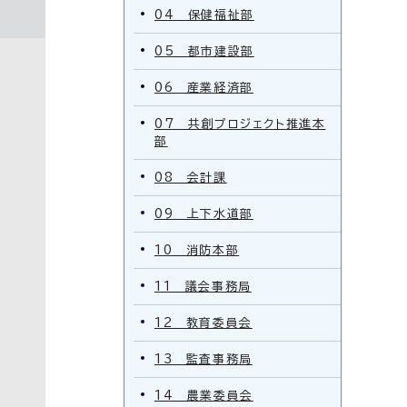
04 保健福祉部
05 都市建設部
06 産業経済部
07 共創プロジェクト推進本
部
08 会計課
09 上下水道部
10 消防本部
11 議会事務局
12 教育委員会
13 監査事務局
14 農業委員会