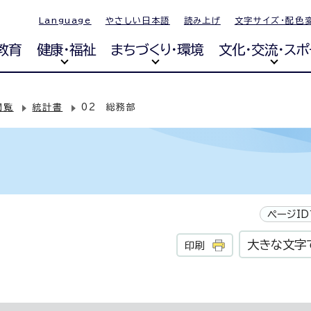
Language
やさしい日本語
読み上げ
文字サイズ・配色
教育
健康・福祉
まちづくり・環境
文化・交流・スポ
閲覧
統計書
02 総務部
ページID
大きな文字
印刷