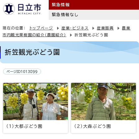
緊急情報
緊急情報なし
現在の位置：
トップページ
産業・ビジネス
産業振興
農業
市内観光果樹園の紹介（農園紹介）
折笠観光ぶどう園
折笠観光ぶどう園
ページID1013899
（1）大都ぶどう園
（2）大森ぶどう園