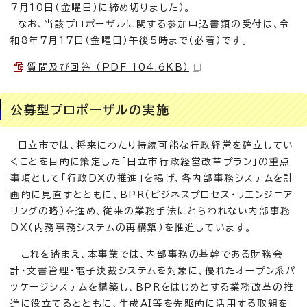
7月10日（金曜日）に締め切りました）。
なお、当該プロポーザルに関する参加申込書類の受付は、令
和8年7月17日（金曜日）午後5時まで（必着）です。
質問及び回答 （PDF 104.6KB）
公募型プロポーザルの実施
日立市では、将来にわたり持続可能な行政経営を確立してい
くことを目的に策定した「日立市行政経営改革プラン」の重点
事項として「行政DXの推進」を掲げ、各内部事務システムを計
画的に見直すとともに、BPR（ビジネスプロセス・リエンジニア
リングの略）を進め、従来の業務手法にとらわれない内部事務
DX（内務事務システムの再構築）を推進しています。
これを踏まえ、本事業では、内部事務の基幹である財務会
計・文書管理・電子決裁システムを対象に、優れたオープン系パ
ッケージシステムを構築し、BPRをはじめとする業務改革の推
進に役立てるとともに、生成AI等を先駆的に活用する取組を