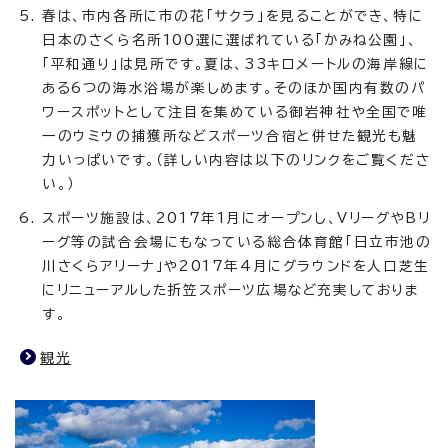
春は、市内各所に市の花「サクラ」を見ることができ、特に
日本のさくら名所100選に選ばれている「かみね公園」、
「平和通り」は見所です。夏は、33キロメートルの海岸線に
ある6つの海水浴場が楽しめます。そのほか国内有数のパ
ワースポットとして注目を集めている御岩神社や全国で唯
一のウミウの捕獲所などスポーツ合宿と併せた観光も魅
力いっぱいです。（詳しい内容は以下のリンクをご覧くださ
い。）
スポーツ施設は、2017年1月にオープンし、VリーグやBリ
ーグ等の試合会場にもなっている総合体育館「日立市池の
川さくらアリーナ」や2017年4月にグラウンドを人口芝生
にリニューアルした折笠スポーツ広場など充実しておりま
す。
観光