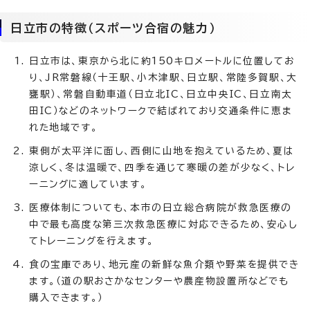
日立市の特徴（スポーツ合宿の魅力）
日立市は、東京から北に約150キロメートルに位置してお
り、JR常磐線（十王駅、小木津駅、日立駅、常陸多賀駅、大
甕駅）、常磐自動車道（日立北IC、日立中央IC、日立南太
田IC）などのネットワークで結ばれており交通条件に恵ま
れた地域です。
東側が太平洋に面し、西側に山地を抱えているため、夏は
涼しく、冬は温暖で、四季を通じて寒暖の差が少なく、トレ
ーニングに適しています。
医療体制についても、本市の日立総合病院が救急医療の
中で最も高度な第三次救急医療に対応できるため、安心し
てトレーニングを行えます。
食の宝庫であり、地元産の新鮮な魚介類や野菜を提供でき
ます。（道の駅おさかなセンターや農産物設置所などでも
購入できます。）