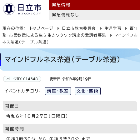
緊急情報
緊急情報なし
現在の位置：
トップページ
日立市教育委員会
生涯学習
百年
塾・市民教授による生き生きワクワク講座の受講者募集
マインドフル
ネス茶道（テーブル茶道）
マインドフルネス茶道（テーブル茶道）
更新日 令和6年9月19日
ページID1014348
イベントカテゴリ：
講座・教室
文化・芸術
開催日
令和6年10月27日（日曜日）
開催時間
午後1時30分 から 午後3時30分 まで