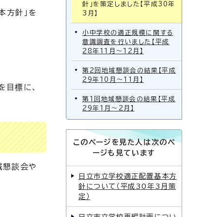
針」を策定しました【平成30年
本方針」を
3月】
小中学校の適正規模に関する
意識調査を行いました【平成
28年11月～12月】
第2回地域懇談会の結果【平成
29年10月～11月】
を目標に、
第1回地域懇談会の結果【平成
29年1月～2月】
このページを見た人は次のペ
ージも見ています
域懇談会や
日立市立学校適正配置基本方
針について（平成30年3月策
定）
日立市立学校再編計画につい