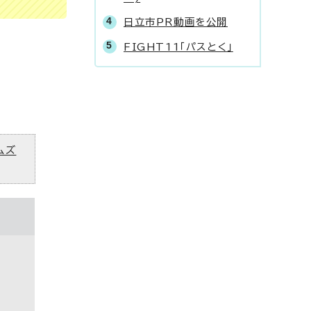
日立市PR動画を公開
FIGHT11「パスとく」
ムズ