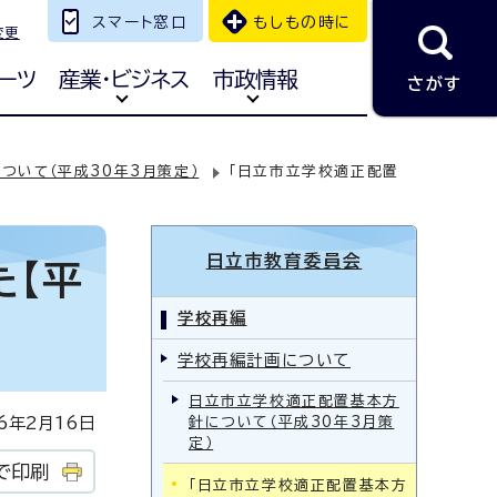
スマート窓口
もしもの時に
変更
ーツ
産業・ビジネス
市政情報
さがす
ついて（平成30年3月策定）
「日立市立学校適正配置
日立市教育委員会
た【平
学校再編
学校再編計画について
日立市立学校適正配置基本方
年2月16日
針について（平成30年3月策
定）
で印刷
「日立市立学校適正配置基本方