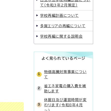
て（令和3年2月策定）
学校再編計画について
多賀エリアの再編について
学校再編に関する説明会
よく見られているページ
物価高騰対策事業につい
て
省エネ家電の購入費を補
助します
休館日及び運営時間が変
わります(令和8年4月
～)