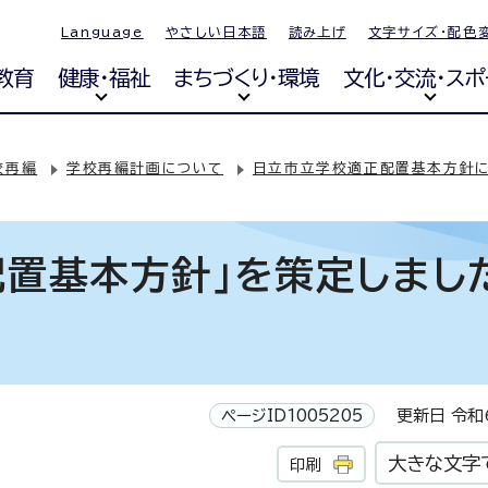
Language
やさしい日本語
読み上げ
文字サイズ・配色
教育
健康・福祉
まちづくり・環境
文化・交流・スポ
校再編
学校再編計画について
日立市立学校適正配置基本方針に
置基本方針」を策定しまし
ページID1005205
更新日 令和6
大きな文字
印刷