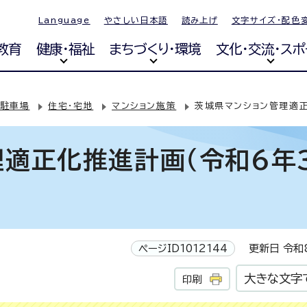
Language
やさしい日本語
読み上げ
文字サイズ・配色
教育
健康・福祉
まちづくり・環境
文化・交流・スポ
・駐車場
住宅・宅地
マンション施策
茨城県マンション管理適正
理適正化推進計画（令和6年
ページID1012144
更新日 令和8
大きな文字
印刷