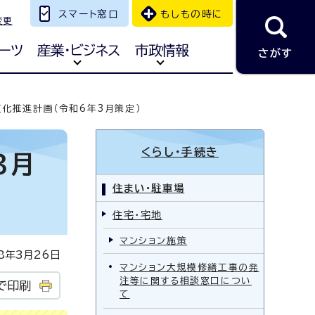
スマート窓口
もしもの時に
変更
ーツ
産業・ビジネス
市政情報
さがす
化推進計画（令和6年3月策定）
くらし・手続き
3月
住まい・駐車場
住宅・宅地
マンション施策
年3月26日
マンション大規模修繕工事の発
注等に関する相談窓口につい
で印刷
て