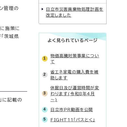
ン管理の
日立市災害廃棄物処理計画を
改定しました
月に施策に
「茨城県
よく見られているページ
物価高騰対策事業につい
て
省エネ家電の購入費を補
助します
休館日及び運営時間が変
わります(令和8年4月
～)
」に記載の
日立市PR動画を公開
FIGHT11「パスとく」