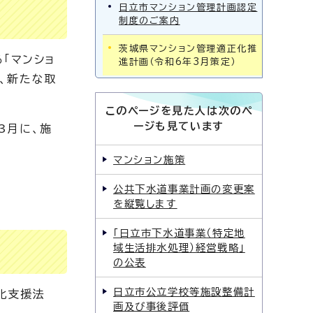
日立市マンション管理計画認定
制度のご案内
茨城県マンション管理適正化推
「マンショ
進計画（令和6年3月策定）
、新たな取
このページを見た人は次のペ
ージも見ています
3月に、施
マンション施策
公共下水道事業計画の変更案
を縦覧します
「日立市下水道事業（特定地
域生活排水処理）経営戦略」
の公表
日立市公立学校等施設整備計
化支援法
画及び事後評価